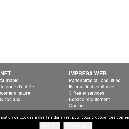
RNET
IMPRESA WEB
tournable
Partenaires et liens utiles
la porte d’entrée
Ils nous font confiance
ncement naturel
Offres et services
x sociaux
Espace recrutement
Contact
tilisation de cookies à des fins d’analyse, pour vous proposer des conte
Accepter
En savoir plus
- IMPRESA WEB v2.0 SUIV