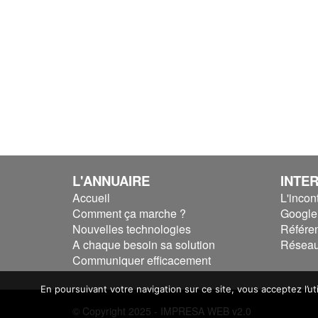
L'ANNUAIRE
INTE
Accueil
L'incon
Comment ça marche ?
Google 
Nouvelles technologies
Référe
A chaque besoin sa solution
Réseau
Communiquer efficacement
En poursuivant votre navigation sur ce site, vous acceptez l’u
© Copyright 2025 