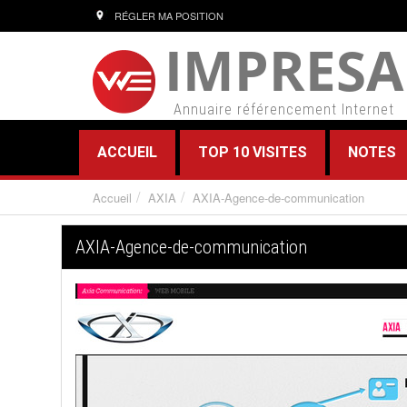
RÉGLER MA POSITION
IMPRESA
Annuaire référencement Internet
ACCUEIL
TOP 10 VISITES
NOTES
Accueil
AXIA
AXIA-Agence-de-communication
AXIA-Agence-de-communication