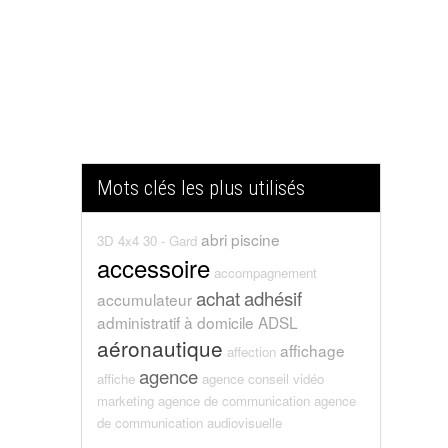
Mots clés les plus utilisés
abri piscine
3D
4x4
30 - Gard
accessoire
accompagnement
achat
adhésif
accumulateur
administratif
à domicile
ADSL
aéronautique
affichage
affection
agence
affiche
agence conseil vidéo
marketing
agence de communication
agence
de communication audiovisuelle