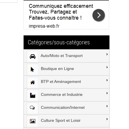
u
iminuer
e
olume.
Catégories/sous-catégories
Auto/Moto et Transport
Boutique en Ligne
BTP et Aménagement
Commerce et Industrie
Communication/Internet
Culture Sport et Loisir