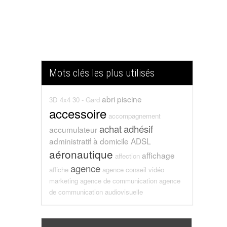
Mots clés les plus utilisés
abri piscine
3D
4x4
30 - Gard
accessoire
accompagnement
achat
adhésif
accumulateur
administratif
à domicile
ADSL
aéronautique
affichage
affection
agence
affiche
agence conseil vidéo
marketing
agence de communication
agence
de communication audiovisuelle