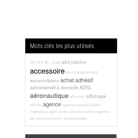
Mots clés les plus utilisés
abri piscine
3D
4x4
30 - Gard
accessoire
accompagnement
achat
adhésif
accumulateur
administratif
à domicile
ADSL
aéronautique
affichage
affection
agence
affiche
agence conseil vidéo
marketing
agence de communication
agence
de communication audiovisuelle