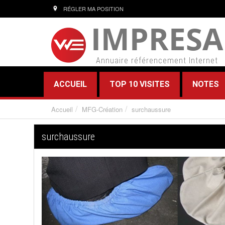
RÉGLER MA POSITION
IMPRESA
Annuaire référencement Internet
ACCUEIL
TOP 10 VISITES
NOTES
Accueil
MFG-Création
surchaussure
surchaussure